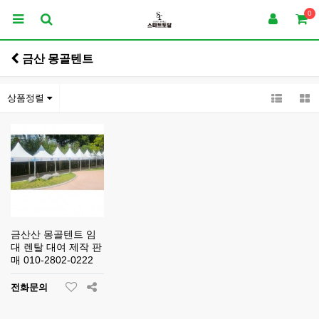
0
금산 몽골텐트
상품정렬
금산산 몽골텐트 임
대 렌탈 대여 제작 판
매 010-2802-0222
전화문의