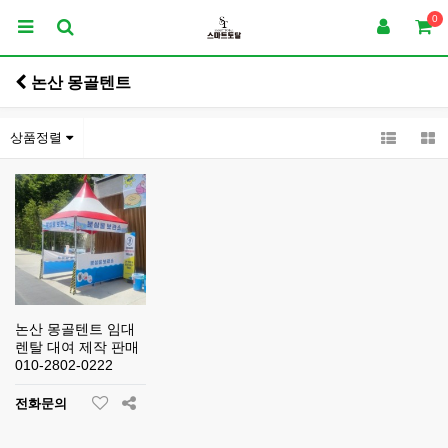
0
논산 몽골텐트
상품정렬
논산 몽골텐트 임대
렌탈 대여 제작 판매
010-2802-0222
전화문의